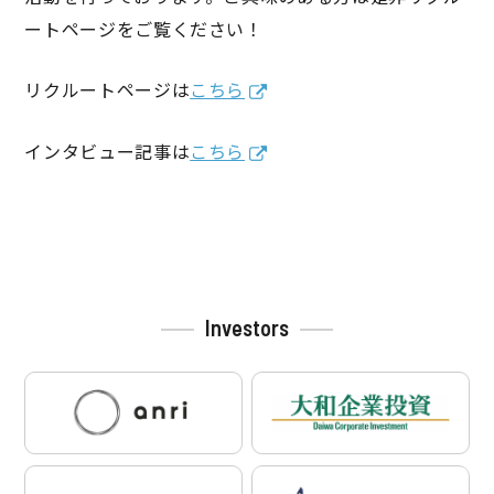
ートページをご覧ください！
リクルートページは
こちら
インタビュー記事は
こちら
投
稿
ナ
ビ
Investors
ゲ
ー
シ
ョ
ン