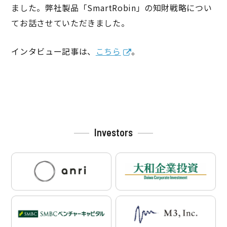
ました。弊社製品「SmartRobin」の知財戦略につい
てお話させていただきました。
インタビュー記事は、
こちら
。
投
稿
ナ
ビ
Investors
ゲ
ー
シ
ョ
ン