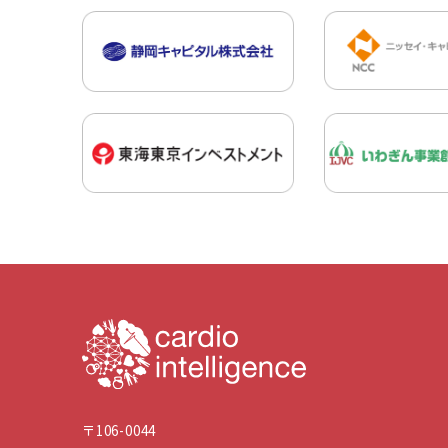
〒106-0044