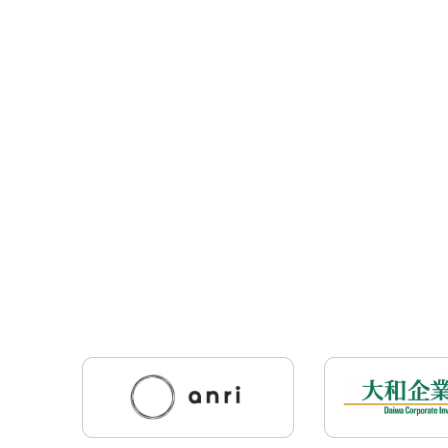
投
稿
ナ
ビ
ゲ
ー
シ
ョ
ン