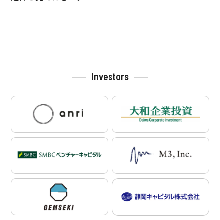
投
稿
ナ
ビ
Investors
ゲ
ー
シ
ョ
ン