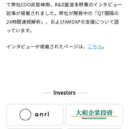
て弊社COO武智峰樹、R&D室波多野薫のインタビュー
記事が掲載されました。弊社が開発中の「QT間隔の
24時間連続解析」、およびAMDAPの支援について語
っています。
インタビューが掲載されたページは、
こちら
。
投
稿
ナ
ビ
Investors
ゲ
ー
シ
ョ
ン